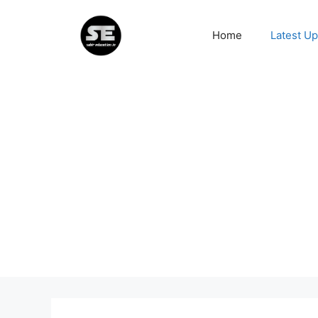
Skip
to
Home
Latest U
content