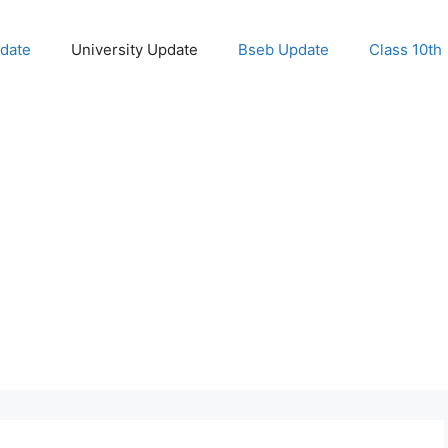
pdate
University Update
Bseb Update
Class 10th