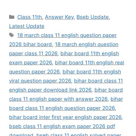
Categories
Class 11th
,
Answer Key
,
Bseb Update
,
Latest Update
Tags
18 march class 11 english question paper
2026 bihar board
,
18 march english question
paper class 11 2026
,
bihar board 11th english
exam paper 2026
,
bihar board 11th english real
question paper 2026
,
bihar board 11th english
viral question paper 2026
,
bihar board class 11
english paper download link 2026
,
bihar board
class 11 english paper with answer 2026
,
bihar
board class 11 english question paper 2026
,
bihar board inter first year english paper 2026
,
bseb class 11 english exam paper 2026 pdf
download
,
bseb class 11 english solved paper