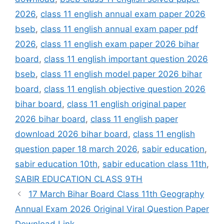
2026
,
class 11 english annual exam paper 2026
bseb
,
class 11 english annual exam paper pdf
2026
,
class 11 english exam paper 2026 bihar
board
,
class 11 english important question 2026
bseb
,
class 11 english model paper 2026 bihar
board
,
class 11 english objective question 2026
bihar board
,
class 11 english original paper
2026 bihar board
,
class 11 english paper
download 2026 bihar board
,
class 11 english
question paper 18 march 2026
,
sabir education
,
sabir education 10th
,
sabir education class 11th
,
SABIR EDUCATION CLASS 9TH
17 March Bihar Board Class 11th Geography
Annual Exam 2026 Original Viral Question Paper
Download Link