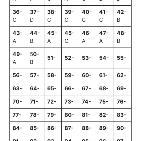
36-
37-
38-
39-
40-
41-
42-
C
D
C
C
C
C
B
43-
44-
45-
45-
46-
47-
48-
A
B
A
C
A
A
B
49-
5
0-
51-
52-
53-
54-
55-
A
B
56-
57-
58-
59-
60-
61-
62-
63-
64-
65-
66-
67-
68-
69-
70-
71-
72-
73-
74-
75-
76-
77-
78-
79-
80-
81-
82-
83-
84-
85-
86-
87-
88-
89-
90-