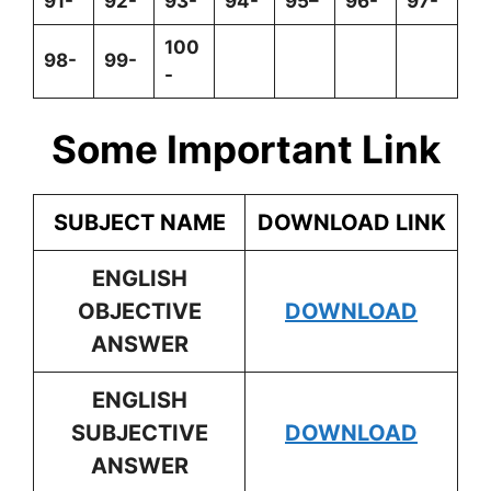
91-
92-
93-
94-
95
–
96-
97-
100
98-
99-
-
Some Important Link
SUBJECT NAME
DOWNLOAD LINK
ENGLISH
OBJECTIVE
DOWNLOAD
ANSWER
ENGLISH
SUBJECTIVE
DOWNLOAD
ANSWER