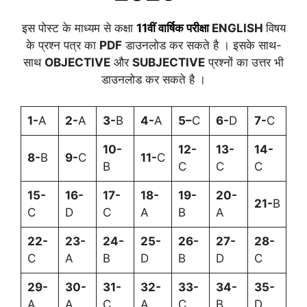
इस पोस्ट के माध्यम से कक्षा
11वीं वार्षिक परीक्षा
ENGLISH
विषय
के प्रश्न पत्र का
PDF
डाउनलोड कर सकते है । इसके साथ-
साथ
OBJECTIVE
और
SUBJECTIVE
प्रश्नों का उत्तर भी
डाउनलोड कर सकते है ।
1-
A
2-
A
3-
B
4-
A
5
–
C
6-
D
7-
C
10-
12-
13-
14-
8-
B
9-
C
11-
C
B
C
C
C
15-
16-
17-
18-
19-
20-
21-
B
C
D
C
A
B
A
22-
23-
24-
25-
26-
27-
28-
C
A
B
D
B
D
C
29-
30-
31-
32-
33-
34-
35-
A
A
C
A
C
B
D