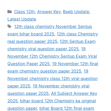
Categories
Class 12th
,
Answer Key
,
Bseb Update
,
Latest Update
Tags
12th class chemistry November Sentup
exam bihar board 2025
,
12th class Chemistry
real question paper 2025
,
12th Sentup Exam
chemistry viral question paper 2025
,
19
November 12th Chemistry Sentup Exam Viral
Question Paper 2025
,
19 November 12th final
exam chemistry question paper 2025
,
19
November chemistry class 12th viral question
paper 2025
,
19 November chemistry viral
question paper 2025
,
All Subject Answer Key
2025
,
bihar board 12th Chemistry ka original
question paper
,
bihar Board 12th final exam