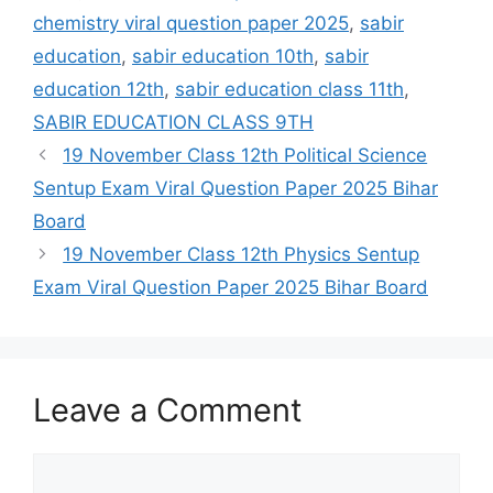
chemistry viral question paper 2025
,
sabir
education
,
sabir education 10th
,
sabir
education 12th
,
sabir education class 11th
,
SABIR EDUCATION CLASS 9TH
19 November Class 12th Political Science
Sentup Exam Viral Question Paper 2025 Bihar
Board
19 November Class 12th Physics Sentup
Exam Viral Question Paper 2025 Bihar Board
Leave a Comment
Comment