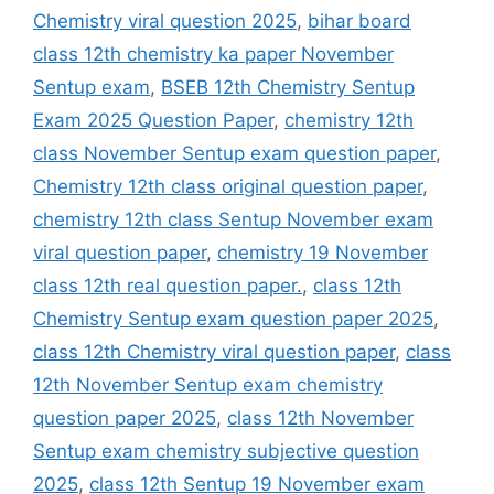
Chemistry viral question 2025
,
bihar board
class 12th chemistry ka paper November
Sentup exam
,
BSEB 12th Chemistry Sentup
Exam 2025 Question Paper
,
chemistry 12th
class November Sentup exam question paper
,
Chemistry 12th class original question paper
,
chemistry 12th class Sentup November exam
viral question paper
,
chemistry 19 November
class 12th real question paper.
,
class 12th
Chemistry Sentup exam question paper 2025
,
class 12th Chemistry viral question paper
,
class
12th November Sentup exam chemistry
question paper 2025
,
class 12th November
Sentup exam chemistry subjective question
2025
,
class 12th Sentup 19 November exam