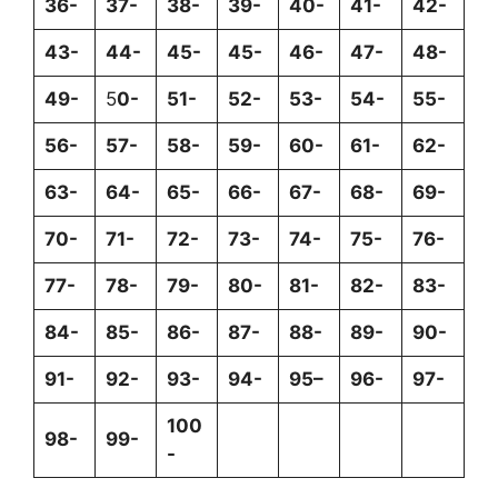
36-
37-
38-
39-
40-
41-
42-
43-
44-
45-
45-
46-
47-
48-
49-
5
0-
51-
52-
53-
54-
55-
56-
57-
58-
59-
60-
61-
62-
63-
64-
65-
66-
67-
68-
69-
70-
71-
72-
73-
74-
75-
76-
77-
78-
79-
80-
81-
82-
83-
84-
85-
86-
87-
88-
89-
90-
91-
92-
93-
94-
95–
96-
97-
100
98-
99-
-