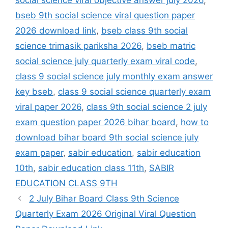
bseb 9th social science viral question paper
2026 download link
,
bseb class 9th social
science trimasik pariksha 2026
,
bseb matric
social science july quarterly exam viral code
,
class 9 social science july monthly exam answer
key bseb
,
class 9 social science quarterly exam
viral paper 2026
,
class 9th social science 2 july
exam question paper 2026 bihar board
,
how to
download bihar board 9th social science july
exam paper
,
sabir education
,
sabir education
10th
,
sabir education class 11th
,
SABIR
EDUCATION CLASS 9TH
2 July Bihar Board Class 9th Science
Quarterly Exam 2026 Original Viral Question