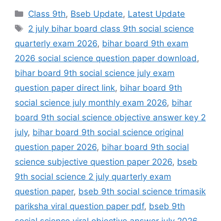
Categories
Class 9th
,
Bseb Update
,
Latest Update
Tags
2 july bihar board class 9th social science
quarterly exam 2026
,
bihar board 9th exam
2026 social science question paper download
,
bihar board 9th social science july exam
question paper direct link
,
bihar board 9th
social science july monthly exam 2026
,
bihar
board 9th social science objective answer key 2
july
,
bihar board 9th social science original
question paper 2026
,
bihar board 9th social
science subjective question paper 2026
,
bseb
9th social science 2 july quarterly exam
question paper
,
bseb 9th social science trimasik
pariksha viral question paper pdf
,
bseb 9th
social science viral objective answer july 2026
,