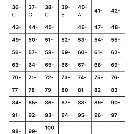
36-
37-
38-
39-
40-
41-
42-
C
C
C
B
A
43-
44-
45-
46-
47-
48-
49-
50-
51-
52-
53-
54-
55-
56-
57-
58-
59-
60-
61-
62-
63-
64-
65-
66-
67-
68-
69-
70-
71-
72-
73-
74-
75-
76-
77-
78-
79-
80-
81-
82-
83-
84-
85-
86-
87-
88-
89-
90-
91-
92-
93-
94-
95
–
96-
97-
100
98-
99-