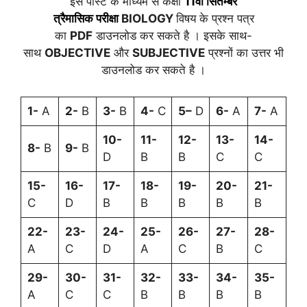
इस पोस्ट के माध्यम से कक्षा
11वीं
सितम्बर
त्रैमासिक
परीक्षा
BIOLOGY
विषय के प्रश्न पत्र
का
PDF
डाउनलोड कर सकते है । इसके साथ-
साथ
OBJECTIVE
और
SUBJECTIVE
प्रश्नों का उत्तर भी
डाउनलोड कर सकते है ।
1-
A
2-
B
3-
B
4-
C
5
–
D
6-
A
7-
A
10-
11-
12-
13-
14-
8-
B
9-
B
D
B
B
C
C
15-
16-
17-
18-
19-
20-
21-
C
D
B
B
B
B
B
22-
23-
24-
25-
26-
27-
28-
A
C
D
A
C
B
C
29-
30-
31-
32-
33-
34-
35-
A
C
C
B
B
B
B