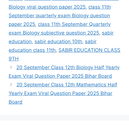
Biology viral question paper 2025
,
class 11th
September quarterly exam Biology question
paper 2025
,
class 11th September Quarterly
exam Biology subjective question 2025
,
sabir
education
,
sabir education 10th
,
sabir
education class 11th
,
SABIR EDUCATION CLASS
9TH
20 September Class 12th Biology Half Yearly
Exam Viral Question Paper 2025 Bihar Board
20 September Class 12th Mathematics Half
Yearly Exam Viral Question Paper 2025 Bihar
Board