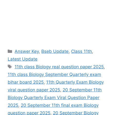
Categories
Answer Key
,
Bseb Update
,
Class 11th
,
Latest Update
Tags
11th class Biology real question paper 2025
,
11th class Biology September Quarterly exam
bihar board 2025
,
11th Quarterly Exam Biology
viral question paper 2025
,
20 September 11th
Biology Quarterly Exam Viral Question Paper
2025
,
20 September 11th final exam Biology
question paper 2025
,
20 September Biology