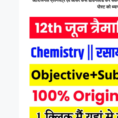
ओरिजिनल प्रश्नपत्र एवं आंसर कैसे डाउनलोड कर सकते ह
पोस्ट को ध्यान