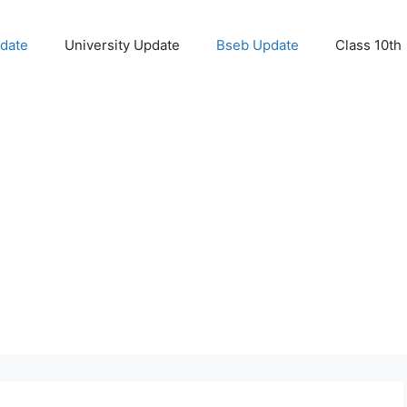
pdate
University Update
Bseb Update
Class 10th