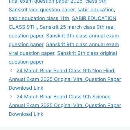
final exam question paper 2025
,
class 9th
Sanskrit viral question paper
,
sabir education
,
sabir education class 11th
,
SABIR EDUCATION
CLASS 9TH
,
Sanskrit 25 march class 9th real
question paper
,
Sanskrit 9th class annual exam
question paper
,
Sanskrit 9th class annual exam
viral question paper
,
Sanskrit 9th class original
question paper
24 March Bihar Board Class 9th Non Hindi
Annual Exam 2025 Original Viral Question Paper
Download Link
24 March Bihar Board Class 9th Science
Annual Exam 2025 Original Viral Question Paper
Download Link