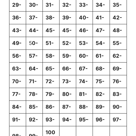
29-
30-
31-
32-
33-
34-
35-
36-
37-
38-
39-
40-
41-
42-
43-
44-
45-
45-
46-
47-
48-
49-
5
0-
51-
52-
53-
54-
55-
56-
57-
58-
59-
60-
61-
62-
63-
64-
65-
66-
67-
68-
69-
70-
71-
72-
73-
74-
75-
76-
77-
78-
79-
80-
81-
82-
83-
84-
85-
86-
87-
88-
89-
90-
91-
92-
93-
94-
95
–
96-
97-
100