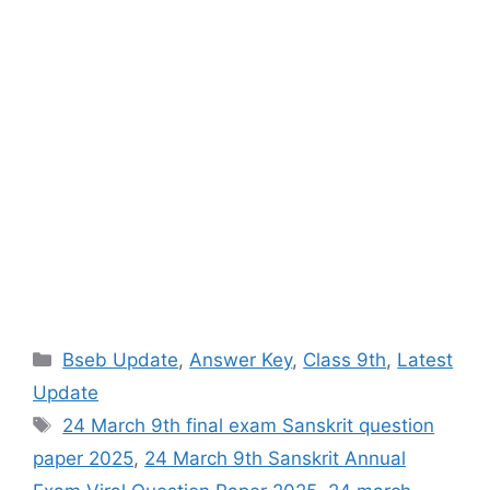
Categories
Bseb Update
,
Answer Key
,
Class 9th
,
Latest
Update
Tags
24 March 9th final exam Sanskrit question
paper 2025
,
24 March 9th Sanskrit Annual