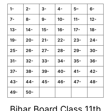
1-
2-
3-
4-
5
–
6-
7-
8-
9-
10-
11-
12-
13-
14-
15-
16-
17-
18-
19-
20-
21-
22-
23-
24-
25-
26-
27-
28-
29-
30-
31-
32-
33-
34-
35-
36-
37-
38-
39-
40-
41-
42-
43-
44-
45-
46-
47-
48-
49-
50-
Bihar Board Class 11th