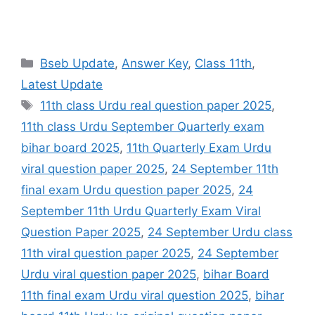
Categories
Bseb Update
,
Answer Key
,
Class 11th
,
Latest Update
Tags
11th class Urdu real question paper 2025
,
11th class Urdu September Quarterly exam
bihar board 2025
,
11th Quarterly Exam Urdu
viral question paper 2025
,
24 September 11th
final exam Urdu question paper 2025
,
24
September 11th Urdu Quarterly Exam Viral
Question Paper 2025
,
24 September Urdu class
11th viral question paper 2025
,
24 September
Urdu viral question paper 2025
,
bihar Board
11th final exam Urdu viral question 2025
,
bihar