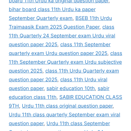
board 11th Urdu ka original question paper
,
bihar board class 11th Urdu ka paper
September Quarterly exam
,
BSEB 11th Urdu
Traimaasik Exam 2025 Question Paper
,
class
11th Quarterly 24 September exam Urdu viral
question paper 2025
,
class 11th September
quarterly exam Urdu question paper 2025
,
class
11th September Quarterly exam Urdu subjective
question 2025
,
class 11th Urdu Quarterly exam
question paper 2025
,
class 11th Urdu viral
question paper
,
sabir education 10th
,
sabir
education class 11th
,
SABIR EDUCATION CLASS
9TH
,
Urdu 11th class original question paper
,
Urdu 11th class quarterly September exam viral
question paper
,
Urdu 11th class September