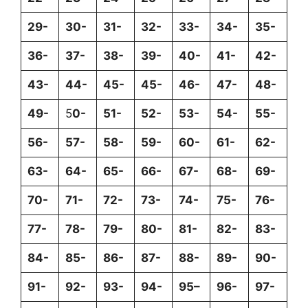
29-
30-
31-
32-
33-
34-
35-
36-
37-
38-
39-
40-
41-
42-
43-
44-
45-
45-
46-
47-
48-
49-
5
0-
51-
52-
53-
54-
55-
56-
57-
58-
59-
60-
61-
62-
63-
64-
65-
66-
67-
68-
69-
70-
71-
72-
73-
74-
75-
76-
77-
78-
79-
80-
81-
82-
83-
84-
85-
86-
87-
88-
89-
90-
91-
92-
93-
94-
95
–
96-
97-