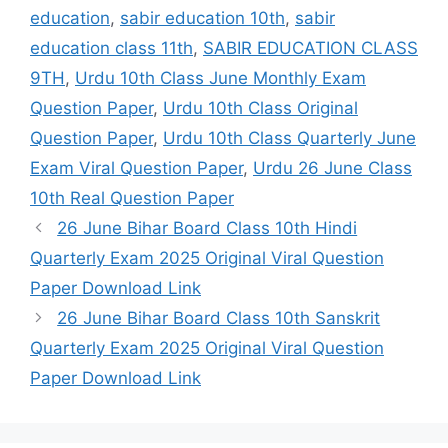
education
,
sabir education 10th
,
sabir
education class 11th
,
SABIR EDUCATION CLASS
9TH
,
Urdu 10th Class June Monthly Exam
Question Paper
,
Urdu 10th Class Original
Question Paper
,
Urdu 10th Class Quarterly June
Exam Viral Question Paper
,
Urdu 26 June Class
10th Real Question Paper
26 June Bihar Board Class 10th Hindi
Quarterly Exam 2025 Original Viral Question
Paper Download Link
26 June Bihar Board Class 10th Sanskrit
Quarterly Exam 2025 Original Viral Question
Paper Download Link