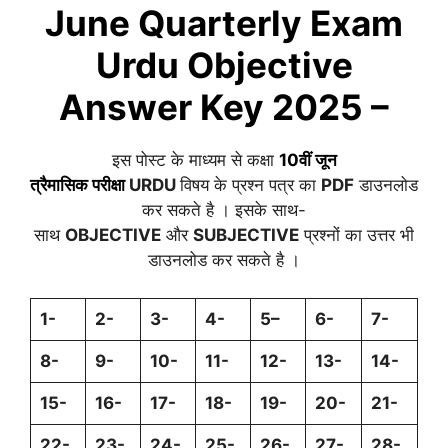
June
Quarterly
Exam
Urdu
Objective
Answer Key 2025 –
इस पोस्ट के माध्यम से कक्षा
10वीं
जून
त्रैमासिक
परीक्षा
URDU
विषय के प्रश्न पत्र का
PDF
डाउनलोड
कर सकते है । इसके साथ-
साथ
OBJECTIVE
और
SUBJECTIVE
प्रश्नों का उत्तर भी
डाउनलोड कर सकते है ।
1-
2-
3-
4-
5
–
6-
7-
8-
9-
10-
11-
12-
13-
14-
15-
16-
17-
18-
19-
20-
21-
22-
23-
24-
25-
26-
27-
28-