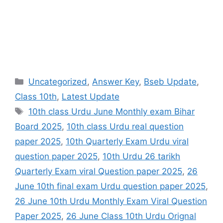
Categories
Uncategorized
,
Answer Key
,
Bseb Update
,
Class 10th
,
Latest Update
Tags
10th class Urdu June Monthly exam Bihar
Board 2025
,
10th class Urdu real question
paper 2025
,
10th Quarterly Exam Urdu viral
question paper 2025
,
10th Urdu 26 tarikh
Quarterly Exam viral Question paper 2025
,
26
June 10th final exam Urdu question paper 2025
,
26 June 10th Urdu Monthly Exam Viral Question
Paper 2025
,
26 June Class 10th Urdu Orignal