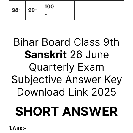
100
98-
99-
-
Bihar Board Class 9th
Sanskrit
26
June
Quarterly
Exam
Subjective Answer Key
Download Link 2025
SHORT ANSWER
1.Ans:-