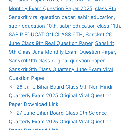
Monthly Exam Question Paper 2025
,
class 9th
Sanskrit viral question paper
,
sabir education
,
sabir education 10th
,
sabir education class 11th
,
SABIR EDUCATION CLASS 9TH
,
Sanskrit 26
June Class 9th Real Question Paper
,
Sanskrit
9th Class June Monthly Exam Question Paper
,
Sanskrit 9th class original question paper
,
Sanskrit 9th Class Quarterly June Exam Viral
Question Paper
26 June Bihar Board Class 9th Non Hindi
Quarterly Exam 2025 Original Viral Question
Paper Download Link
27 June Bihar Board Class 9th Science
Quarterly Exam 2025 Original Viral Question