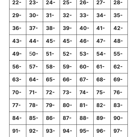
22-
23-
24-
25-
26-
27-
28-
29-
30-
31-
32-
33-
34-
35-
36-
37-
38-
39-
40-
41-
42-
43-
44-
45-
45-
46-
47-
48-
49-
5
0-
51-
52-
53-
54-
55-
56-
57-
58-
59-
60-
61-
62-
63-
64-
65-
66-
67-
68-
69-
70-
71-
72-
73-
74-
75-
76-
77-
78-
79-
80-
81-
82-
83-
84-
85-
86-
87-
88-
89-
90-
91-
92-
93-
94-
95
–
96-
97-