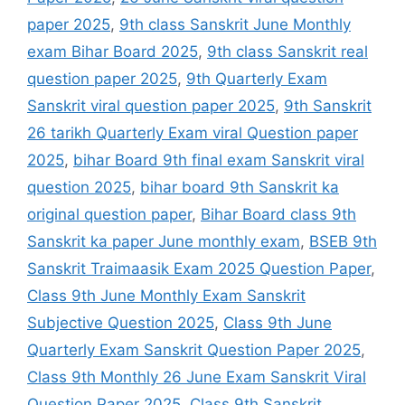
paper 2025
,
9th class Sanskrit June Monthly
exam Bihar Board 2025
,
9th class Sanskrit real
question paper 2025
,
9th Quarterly Exam
Sanskrit viral question paper 2025
,
9th Sanskrit
26 tarikh Quarterly Exam viral Question paper
2025
,
bihar Board 9th final exam Sanskrit viral
question 2025
,
bihar board 9th Sanskrit ka
original question paper
,
Bihar Board class 9th
Sanskrit ka paper June monthly exam
,
BSEB 9th
Sanskrit Traimaasik Exam 2025 Question Paper
,
Class 9th June Monthly Exam Sanskrit
Subjective Question 2025
,
Class 9th June
Quarterly Exam Sanskrit Question Paper 2025
,
Class 9th Monthly 26 June Exam Sanskrit Viral
Question Paper 2025
,
Class 9th Sanskrit