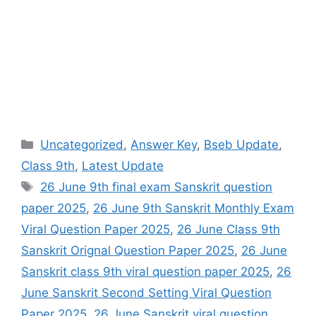
Categories
Uncategorized
,
Answer Key
,
Bseb Update
,
Class 9th
,
Latest Update
Tags
26 June 9th final exam Sanskrit question
paper 2025
,
26 June 9th Sanskrit Monthly Exam
Viral Question Paper 2025
,
26 June Class 9th
Sanskrit Orignal Question Paper 2025
,
26 June
Sanskrit class 9th viral question paper 2025
,
26
June Sanskrit Second Setting Viral Question
Paper 2025
,
26 June Sanskrit viral question