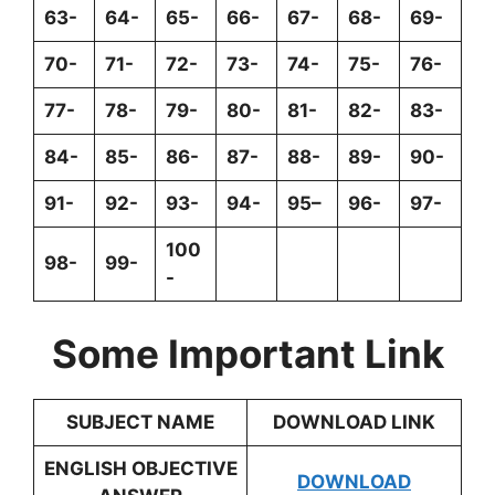
63-
64-
65-
66-
67-
68-
69-
70-
71-
72-
73-
74-
75-
76-
77-
78-
79-
80-
81-
82-
83-
84-
85-
86-
87-
88-
89-
90-
91-
92-
93-
94-
95–
96-
97-
100
98-
99-
-
Some Important Link
SUBJECT NAME
DOWNLOAD LINK
ENGLISH OBJECTIVE
DOWNLOAD