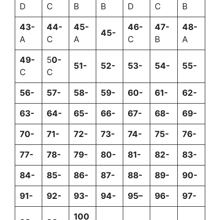
D
C
B
B
D
C
B
43-
44-
45-
46-
47-
48-
45-
A
C
A
C
B
A
49-
5
0-
51-
52-
53-
54-
55-
C
C
56-
57-
58-
59-
60-
61-
62-
63-
64-
65-
66-
67-
68-
69-
70-
71-
72-
73-
74-
75-
76-
77-
78-
79-
80-
81-
82-
83-
84-
85-
86-
87-
88-
89-
90-
91-
92-
93-
94-
95–
96-
97-
100