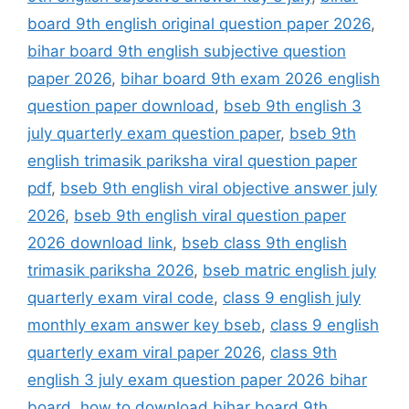
board 9th english original question paper 2026
,
bihar board 9th english subjective question
paper 2026
,
bihar board 9th exam 2026 english
question paper download
,
bseb 9th english 3
july quarterly exam question paper
,
bseb 9th
english trimasik pariksha viral question paper
pdf
,
bseb 9th english viral objective answer july
2026
,
bseb 9th english viral question paper
2026 download link
,
bseb class 9th english
trimasik pariksha 2026
,
bseb matric english july
quarterly exam viral code
,
class 9 english july
monthly exam answer key bseb
,
class 9 english
quarterly exam viral paper 2026
,
class 9th
english 3 july exam question paper 2026 bihar
board
,
how to download bihar board 9th