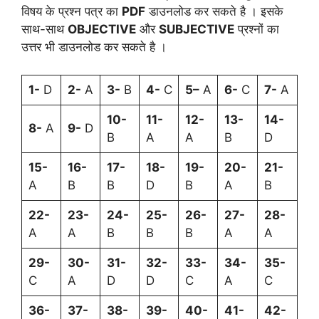
विषय के प्रश्न पत्र का
PDF
डाउनलोड कर सकते है । इसके
साथ-साथ
OBJECTIVE
और
SUBJECTIVE
प्रश्नों का
उत्तर भी डाउनलोड कर सकते है ।
1-
D
2-
A
3-
B
4-
C
5–
A
6-
C
7-
A
10-
11-
12-
13-
14-
8-
A
9-
D
B
A
A
B
D
15-
16-
17-
18-
19-
20-
21-
A
B
B
D
B
A
B
22-
23-
24-
25-
26-
27-
28-
A
A
B
B
B
A
A
29-
30-
31-
32-
33-
34-
35-
C
A
D
D
C
A
C
36-
37-
38-
39-
40-
41-
42-