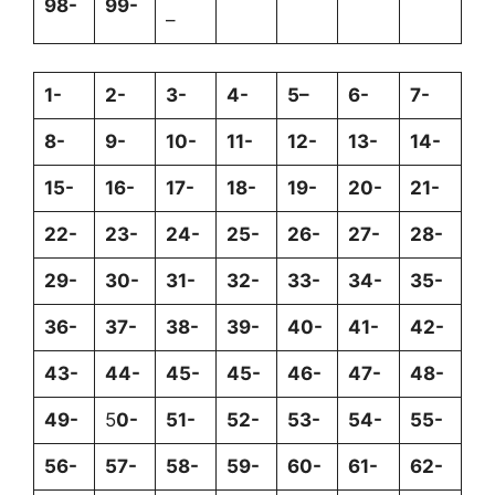
98-
99-
–
1-
2-
3-
4-
5–
6-
7-
8-
9-
10-
11-
12-
13-
14-
15-
16-
17-
18-
19-
20-
21-
22-
23-
24-
25-
26-
27-
28-
29-
30-
31-
32-
33-
34-
35-
36-
37-
38-
39-
40-
41-
42-
43-
44-
45-
45-
46-
47-
48-
49-
5
0-
51-
52-
53-
54-
55-
56-
57-
58-
59-
60-
61-
62-