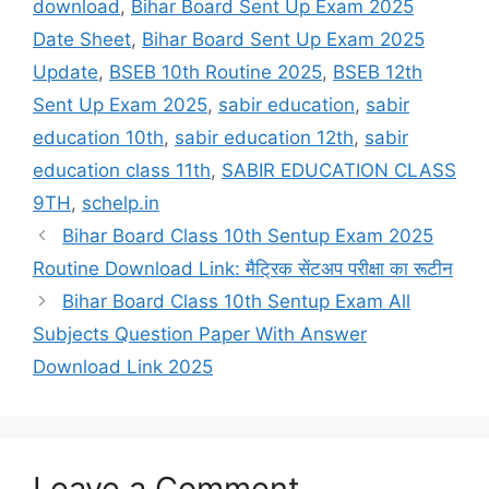
download
,
Bihar Board Sent Up Exam 2025
Date Sheet
,
Bihar Board Sent Up Exam 2025
Update
,
BSEB 10th Routine 2025
,
BSEB 12th
Sent Up Exam 2025
,
sabir education
,
sabir
education 10th
,
sabir education 12th
,
sabir
education class 11th
,
SABIR EDUCATION CLASS
9TH
,
schelp.in
Bihar Board Class 10th Sentup Exam 2025
Routine Download Link: मैट्रिक सेंटअप परीक्षा का रूटीन
Bihar Board Class 10th Sentup Exam All
Subjects Question Paper With Answer
Download Link 2025
Leave a Comment