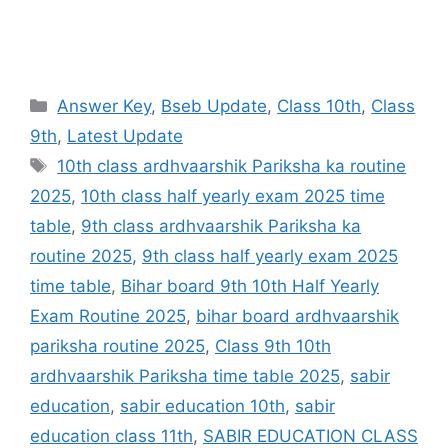
Categories
Answer Key
,
Bseb Update
,
Class 10th
,
Class
9th
,
Latest Update
Tags
10th class ardhvaarshik Pariksha ka routine
2025
,
10th class half yearly exam 2025 time
table
,
9th class ardhvaarshik Pariksha ka
routine 2025
,
9th class half yearly exam 2025
time table
,
Bihar board 9th 10th Half Yearly
Exam Routine 2025
,
bihar board ardhvaarshik
pariksha routine 2025
,
Class 9th 10th
ardhvaarshik Pariksha time table 2025
,
sabir
education
,
sabir education 10th
,
sabir
education class 11th
,
SABIR EDUCATION CLASS