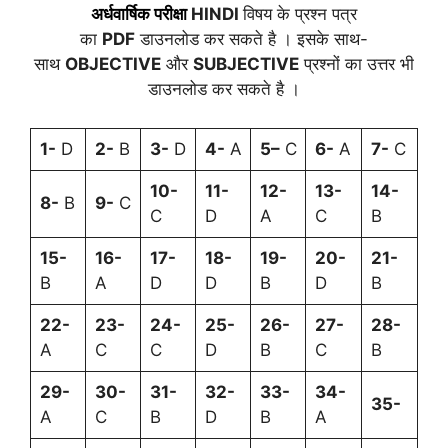
अर्धवार्षिक
परीक्षा
HINDI
विषय के प्रश्न पत्र
का
PDF
डाउनलोड कर सकते है । इसके साथ-
साथ
OBJECTIVE
और
SUBJECTIVE
प्रश्नों का उत्तर भी
डाउनलोड कर सकते है ।
1-
D
2-
B
3-
D
4-
A
5
–
C
6-
A
7-
C
10-
11-
12-
13-
14-
8-
B
9-
C
C
D
A
C
B
15-
16-
17-
18-
19-
20-
21-
B
A
D
D
B
D
B
22-
23-
24-
25-
26-
27-
28-
A
C
C
D
B
C
B
29-
30-
31-
32-
33-
34-
35-
A
C
B
D
B
A