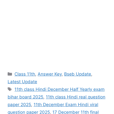
Categories
Class 11th
,
Answer Key
,
Bseb Update
,
Latest Update
Tags
11th class Hindi December Half Yearly exam
bihar board 2025
,
11th class Hindi real question
paper 2025
,
11th December Exam Hindi viral
question paper 2025
,
17 December 11th final