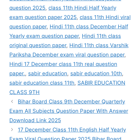
question 2025
,
class 11th Hindi Half Yearly
exam question paper 2025
,
class 11th Hindi viral
question paper
,
Hindi 11th class December Half
Yearly exam question paper
,
Hindi 11th class
original question paper
,
Hindi 11th class Varshik
Pariksha December exam viral question paper
,
Hindi 17 December class 11th real question
paper.
,
sabir education
,
sabir education 10th
,
sabir education class 11th
,
SABIR EDUCATION
CLASS 9TH
Bihar Board Class 9th December Quarterly
Exam All Subjects Question Paper With Answer
Download Link 2025
17 December Class 11th English Half Yearly
Exam Viral Question Paper 2025 Bihar Board