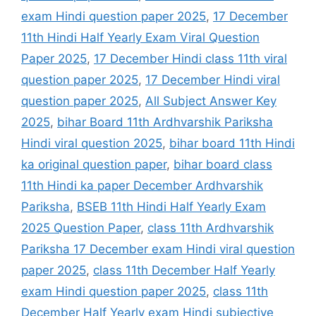
exam Hindi question paper 2025
,
17 December
11th Hindi Half Yearly Exam Viral Question
Paper 2025
,
17 December Hindi class 11th viral
question paper 2025
,
17 December Hindi viral
question paper 2025
,
All Subject Answer Key
2025
,
bihar Board 11th Ardhvarshik Pariksha
Hindi viral question 2025
,
bihar board 11th Hindi
ka original question paper
,
bihar board class
11th Hindi ka paper December Ardhvarshik
Pariksha
,
BSEB 11th Hindi Half Yearly Exam
2025 Question Paper
,
class 11th Ardhvarshik
Pariksha 17 December exam Hindi viral question
paper 2025
,
class 11th December Half Yearly
exam Hindi question paper 2025
,
class 11th
December Half Yearly exam Hindi subjective