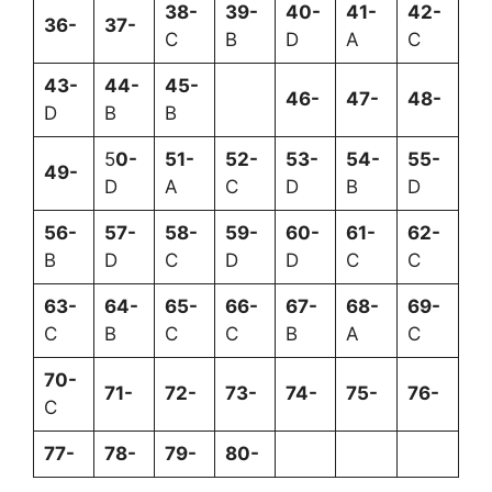
38-
39-
40-
41-
42-
36-
37-
C
B
D
A
C
43-
44-
45-
46-
47-
48-
D
B
B
5
0-
51-
52-
53-
54-
55-
49-
D
A
C
D
B
D
56-
57-
58-
59-
60-
61-
62-
B
D
C
D
D
C
C
63-
64-
65-
66-
67-
68-
69-
C
B
C
C
B
A
C
70-
71-
72-
73-
74-
75-
76-
C
77-
78-
79-
80-