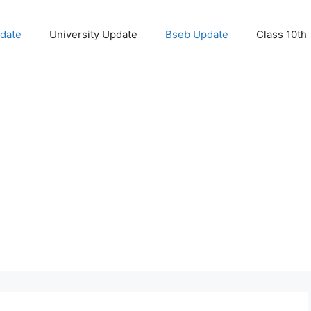
pdate
University Update
Bseb Update
Class 10th