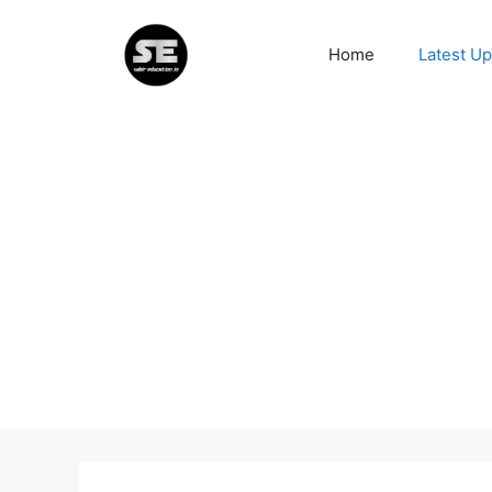
Skip
to
Home
Latest U
content