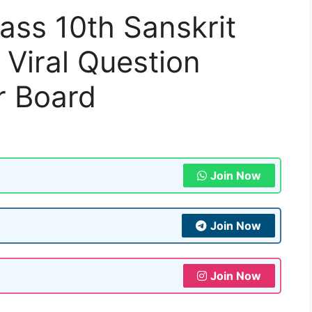
ass 10th Sanskrit
 Viral Question
r Board
Join Now
Join Now
Join Now