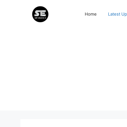
Skip
to
Home
Latest U
content