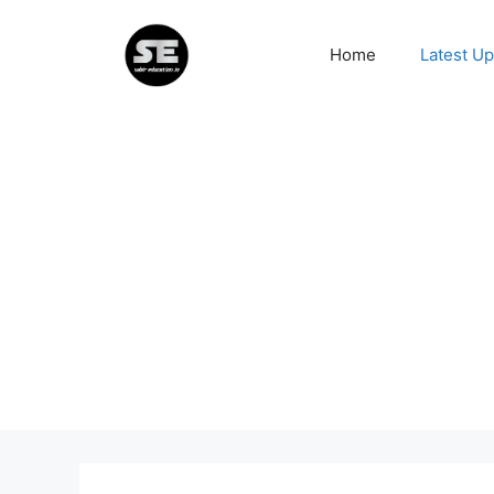
Skip
to
Home
Latest U
content