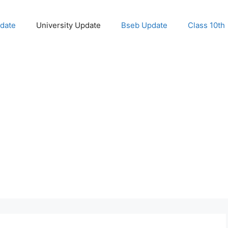
pdate
University Update
Bseb Update
Class 10th