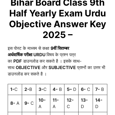
Bihar Board Class 9th
Half Yearly Exam
Urdu
Objective Answer Key
2025 –
इस पोस्ट के माध्यम से कक्षा
9वीं
सितम्बर
अर्धवार्षिक
परीक्षा
URDU
विषय के प्रश्न पत्र
का
PDF
डाउनलोड कर सकते है । इसके साथ-
साथ
OBJECTIVE
और
SUBJECTIVE
प्रश्नों का उत्तर भी
डाउनलोड कर सकते है ।
1-
C
2-
B
3-
C
4-
B
5
–
D
6-
C
7-
B
10-
11-
12-
13-
14-
8-
A
9-
C
A
A
C
D
D