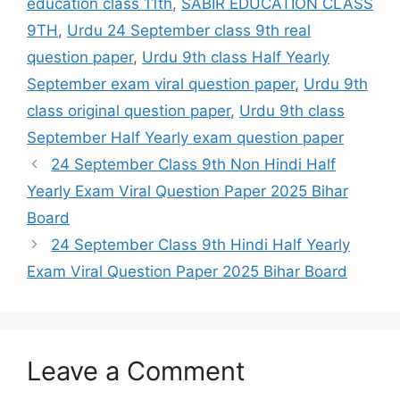
education class 11th
,
SABIR EDUCATION CLASS
9TH
,
Urdu 24 September class 9th real
question paper
,
Urdu 9th class Half Yearly
September exam viral question paper
,
Urdu 9th
class original question paper
,
Urdu 9th class
September Half Yearly exam question paper
24 September Class 9th Non Hindi Half
Yearly Exam Viral Question Paper 2025 Bihar
Board
24 September Class 9th Hindi Half Yearly
Exam Viral Question Paper 2025 Bihar Board
Leave a Comment