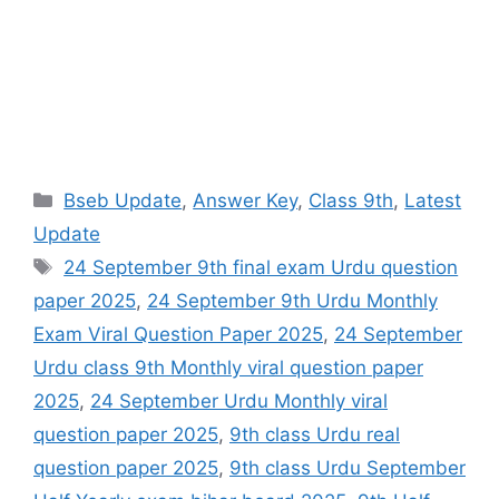
Categories
Bseb Update
,
Answer Key
,
Class 9th
,
Latest
Update
Tags
24 September 9th final exam Urdu question
paper 2025
,
24 September 9th Urdu Monthly
Exam Viral Question Paper 2025
,
24 September
Urdu class 9th Monthly viral question paper
2025
,
24 September Urdu Monthly viral
question paper 2025
,
9th class Urdu real
question paper 2025
,
9th class Urdu September