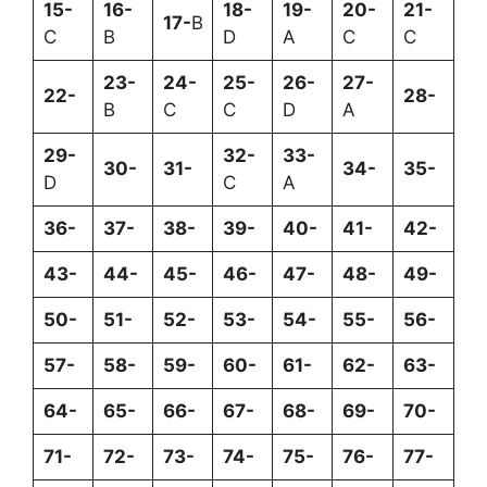
15-
16-
18-
19-
20-
21-
17-
B
C
B
D
A
C
C
23-
24-
25-
26-
27-
22-
28-
B
C
C
D
A
29-
32-
33-
30-
31-
34-
35-
D
C
A
36-
37-
38-
39-
40-
41-
42-
43-
44-
45-
46-
47-
48-
49-
50-
51-
52-
53-
54-
55-
56-
57-
58-
59-
60-
61-
62-
63-
64-
65-
66-
67-
68-
69-
70-
71-
72-
73-
74-
75-
76-
77-