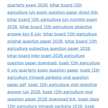
quarterly exam 2026
,
bihar board 12th
agriculture july exam question paper direct link
,
bihar board 12th agriculture july monthly exam
2026
,
bihar board 12th agriculture objective
answer key 6 july
,
bihar board 12th agriculture
original question paper 2026
,
bihar board 12th
agriculture subjective question paper 2026
,
bihar board inter exam 2026 agriculture
question paper download
,
bseb 12th agriculture
6 july quarterly exam question paper
,
bseb 12th
agriculture trimasik pariksha viral question
paper pdf
,
bseb 12th agriculture viral objective
answer july 2026
,
bseb 12th agriculture viral
question paper 2026 download link
,
bseb class
12th agriculture trimasik pariksha 2026
,
bseb