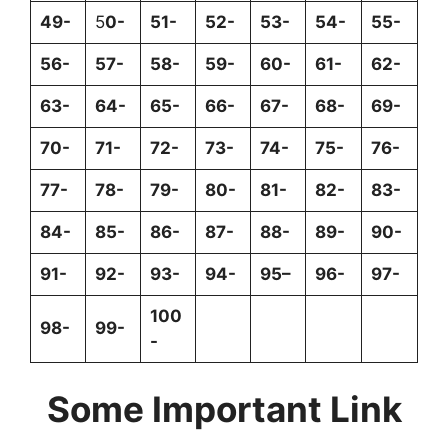
49-
5
0-
51-
52-
53-
54-
55-
56-
57-
58-
59-
60-
61-
62-
63-
64-
65-
66-
67-
68-
69-
70-
71-
72-
73-
74-
75-
76-
77-
78-
79-
80-
81-
82-
83-
84-
85-
86-
87-
88-
89-
90-
91-
92-
93-
94-
95–
96-
97-
100
98-
99-
-
Some Important Link