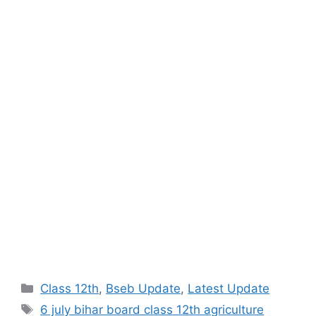
Categories
Class 12th
,
Bseb Update
,
Latest Update
Tags
6 july bihar board class 12th agriculture