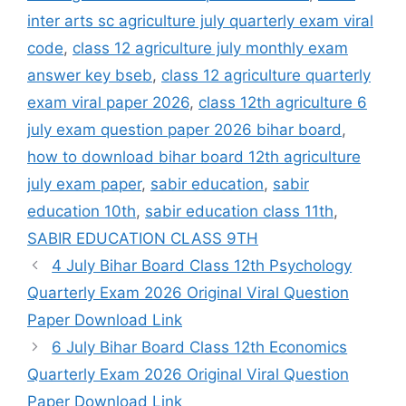
inter arts sc agriculture july quarterly exam viral
code
,
class 12 agriculture july monthly exam
answer key bseb
,
class 12 agriculture quarterly
exam viral paper 2026
,
class 12th agriculture 6
july exam question paper 2026 bihar board
,
how to download bihar board 12th agriculture
july exam paper
,
sabir education
,
sabir
education 10th
,
sabir education class 11th
,
SABIR EDUCATION CLASS 9TH
4 July Bihar Board Class 12th Psychology
Quarterly Exam 2026 Original Viral Question
Paper Download Link
6 July Bihar Board Class 12th Economics
Quarterly Exam 2026 Original Viral Question
Paper Download Link