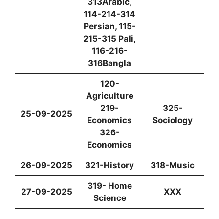
313Arabic,
114-214-314
Persian, 115-
215-315 Pali,
116-216-
316Bangla
120-
Agriculture
219-
325-
25-09-2025
Economics
Sociology
326-
Economics
26-09-2025
321-History
318-Music
319- Home
27-09-2025
XXX
Science