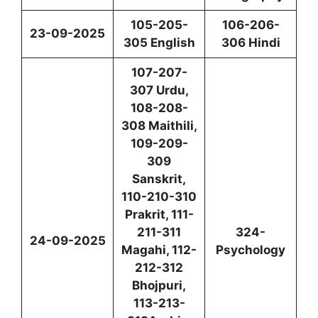
105-205-
106-206-
23-09-2025
305 English
306 Hindi
107-207-
307 Urdu,
108-208-
308 Maithili,
109-209-
309
Sanskrit,
110-210-310
Prakrit, 111-
211-311
324-
24-09-2025
Magahi, 112-
Psychology
212-312
Bhojpuri,
113-213-