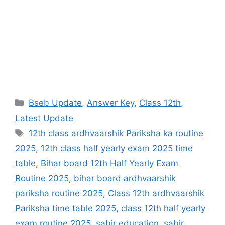
Categories
Bseb Update
,
Answer Key
,
Class 12th
,
Latest Update
Tags
12th class ardhvaarshik Pariksha ka routine
2025
,
12th class half yearly exam 2025 time
table
,
Bihar board 12th Half Yearly Exam
Routine 2025
,
bihar board ardhvaarshik
pariksha routine 2025
,
Class 12th ardhvaarshik
Pariksha time table 2025
,
class 12th half yearly
exam routine 2025
,
sabir education
,
sabir