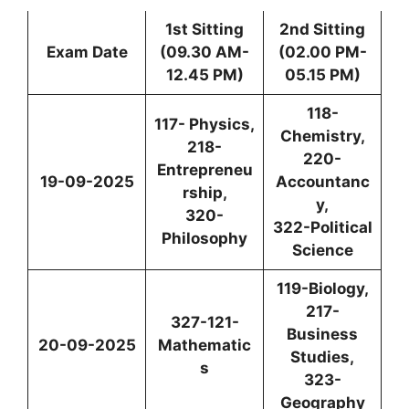
1st Sitting
2nd Sitting
Exam Date
(09.30 AM-
(02.00 PM-
12.45 PM)
05.15 PM)
118-
117- Physics,
Chemistry,
218-
220-
Entrepreneu
19-09-2025
Accountanc
rship,
y,
320-
322-Political
Philosophy
Science
119-Biology,
217-
327-121-
Business
20-09-2025
Mathematic
Studies,
s
323-
Geography