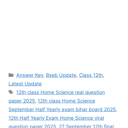
Categories
Answer Key
,
Bseb Update
,
Class 12th
,
Latest Update
Tags
12th class Home Science real question
paper 2025
,
12th class Home Science
September Half Yearly exam bihar board 2025
,
12th Half Yearly Exam Home Science viral
question paper 2025
,
27 September 12th final