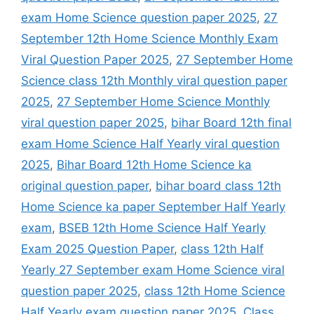
exam Home Science question paper 2025
,
27
September 12th Home Science Monthly Exam
Viral Question Paper 2025
,
27 September Home
Science class 12th Monthly viral question paper
2025
,
27 September Home Science Monthly
viral question paper 2025
,
bihar Board 12th final
exam Home Science Half Yearly viral question
2025
,
Bihar Board 12th Home Science ka
original question paper
,
bihar board class 12th
Home Science ka paper September Half Yearly
exam
,
BSEB 12th Home Science Half Yearly
Exam 2025 Question Paper
,
class 12th Half
Yearly 27 September exam Home Science viral
question paper 2025
,
class 12th Home Science
Half Yearly exam question paper 2025
,
Class