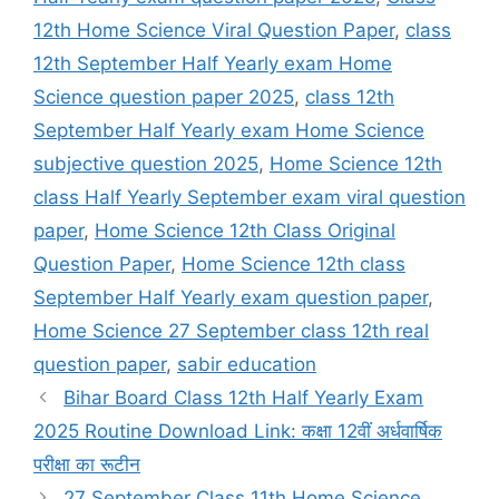
12th Home Science Viral Question Paper
,
class
12th September Half Yearly exam Home
Science question paper 2025
,
class 12th
September Half Yearly exam Home Science
subjective question 2025
,
Home Science 12th
class Half Yearly September exam viral question
paper
,
Home Science 12th Class Original
Question Paper
,
Home Science 12th class
September Half Yearly exam question paper
,
Home Science 27 September class 12th real
question paper
,
sabir education
Bihar Board Class 12th Half Yearly Exam
2025 Routine Download Link: कक्षा 12वीं अर्धवार्षिक
परीक्षा का रूटीन
27 September Class 11th Home Science