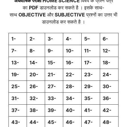
अर्धवार्षिक
परीक्षा
HOME SCIENCE
विषय के प्रश्न पत्र
का
PDF
डाउनलोड कर सकते है । इसके साथ-
साथ
OBJECTIVE
और
SUBJECTIVE
प्रश्नों का उत्तर भी
डाउनलोड कर सकते है ।
1-
2-
3-
4-
5
–
6-
7-
8-
9-
10-
11-
12-
13-
14-
15-
16-
17-
18-
19-
20-
21-
22-
23-
24-
25-
26-
27-
28-
29-
30-
31-
32-
33-
34-
35-
36-
37-
38-
39-
40-
41-
42-
43-
44-
45-
46-
47-
48-