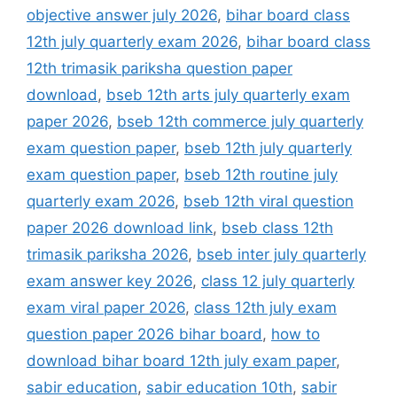
objective answer july 2026
,
bihar board class
12th july quarterly exam 2026
,
bihar board class
12th trimasik pariksha question paper
download
,
bseb 12th arts july quarterly exam
paper 2026
,
bseb 12th commerce july quarterly
exam question paper
,
bseb 12th july quarterly
exam question paper
,
bseb 12th routine july
quarterly exam 2026
,
bseb 12th viral question
paper 2026 download link
,
bseb class 12th
trimasik pariksha 2026
,
bseb inter july quarterly
exam answer key 2026
,
class 12 july quarterly
exam viral paper 2026
,
class 12th july exam
question paper 2026 bihar board
,
how to
download bihar board 12th july exam paper
,
sabir education
,
sabir education 10th
,
sabir